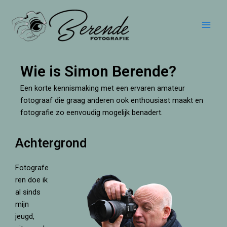
Ga
Main
naar
Men
de
inhoud
Wie is Simon Berende?
Een korte kennismaking met een ervaren amateur
fotograaf die graag anderen ook enthousiast maakt en
fotografie zo eenvoudig mogelijk benadert.
Achtergrond
Fotografe
ren doe ik
al sinds
mijn
jeugd,